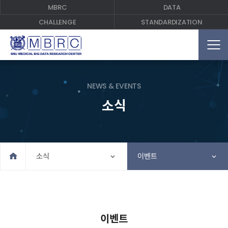
MBRC
DATA
CHALLENGE
STANDARDIZATION
NEWS & EVENTS
소식
Home
소식
이벤트
이벤트