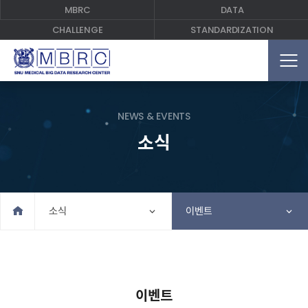
MBRC
DATA
CHALLENGE
STANDARDIZATION
NEWS & EVENTS
소식
Home
소식
이벤트
이벤트