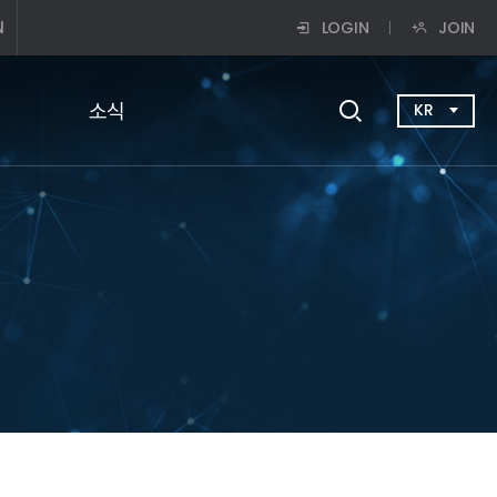
N
LOGIN
JOIN
소식
KR