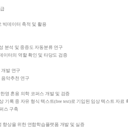
급

 빅데이터 축적 및 활용

성 분석 및 중증도 자동분류 연구

데이터의 역할 확인 및 타당도 검증

개발 연구

 음악추천 연구

한영 혼용 의학 코퍼스 개발 및 검증

 기록된 임상 기록 중 자유 형식 텍스트(free text)로 기입된 임상 텍스트 자료
퍼스 구축

 향상을 위한 연합학습플랫폼 개발 및 실증
