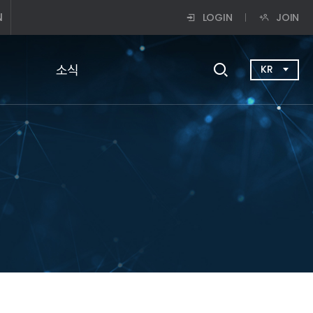
N
LOGIN
JOIN
소식
KR