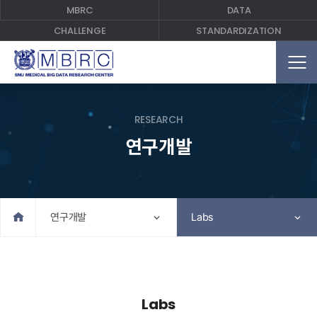
MBRC
DATA
CHALLENGE
STANDARDIZATION
RESEARCH
연구개발
Home
연구개발
Labs
Labs